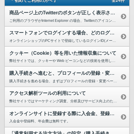
『 初めてご利用の方へ 』
全24件
商品ページ上のTwitterのボタンが正しく表示されません。
ご利用のブラウザがInternet Explorer の場合、Twitterのアイコンが非表示...
スマートフォンでログインする場合、どのログインIDを利用すればいいですか？
オンラインショップのPCサイトで登録しているログインID(メールアドレス）をご利用ください。 ...
クッキー（Cookie）等を用いた情報収集について
弊社サイトでは、クッキーや Web ビーコンなどの技術を使用して、お客様のアクセス情報を取得す...
購入手続きへ進むと、プロフィールの登録・変更画面になってしまうのですが？
購入手続きを進める場合、まずはプロフィールの登録・変更ページにて、氏名・フリガナ・ニックネーム...
アクセス解析ツールの利用について
弊社サイトではマーケティング調査、分析及びサービス向上のため、下記のアクセス解析ツールを利用し...
オンラインサイトに登録する際に入会金、登録料等は発生しますか？
入会金や登録料、年会費は無料です。
「通常利用する注文方法」の設定（購入手続き画面）