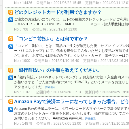
No：14426
公開日時：2021/06/22 15:45
更新日時：2024/09/11 12:0
どのクレジットカードが利用できますか？
ご注文のお支払いについては、以下の5種類のクレジットカードがご利用いた
・MASTER ・JCB ・DINERS ・AMEX ※カード決済手数料は無
No：708
公開日時：2023/12/14 12:00
「コンビニ前払い」とは何ですか？
「コンビニ前払い」とは、商品のご注文が確定した後、セブン-イレブン以
ート/ミニストップ）にて、代金を現金にて入金いただくお支払い方法で
だけます。 お支払いは現金のみです。クレジットカード、電子マネーはご利
No：1900
公開日時：2015/01/10 16:40
更新日時：2024/12/03 16:34
「銀行前払い」の手順を教えてください。
メ
■「銀行前払い（ATM/ネットバンキング）」お支払い方法 1.入金案内メ
が整いますと「ご入金の案内について :TOWER」というメールをお送りし
アクセスしてくだ...
詳細表示
No：11071
公開日時：2017/09/26 11:13
更新日時：2023/09/25 19:0
Amazon Payで決済エラーになってしまった場合、
Amazon Payの決済エラーは、タワーレコードのマイページで決済変更できま
注文のクレジットカード変更をお願いいたします。 操作方法についてご不明な
お問い合わせください。 ■Amazon Pay利用...
詳細表示
No：14879
公開日時：2023/07/05 12:00
更新日時：2024/12/10 15:3