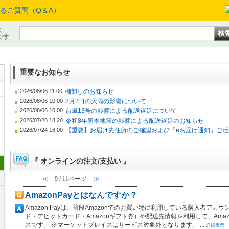
て
です
重要なお知らせ
2026/08/06 11:00
棚卸しのお知らせ
2026/08/06 10:00
8月2日の大雨の影響について
2026/08/06 10:00
台風13号の影響による配送遅延について
2026/07/28 18:20
令和8年熊本地震の影響による配送遅延のお知らせ
2026/07/24 16:00
【重要】お届け先住所のご確認および「eお届け通知」ご活
『 オンラインの注文/支払い 』
≪
9 / 11ページ
≫
AmazonPayとはなんですか？
Amazon Payは、普段Amazonでのお買い物に利用している購入者ア
ド・デビットカード・Amazonギフト券）や配送先情報を利用して、Ama
スです。 ※マーケットプレイスはサービス対象外となります。 ...
詳細表示