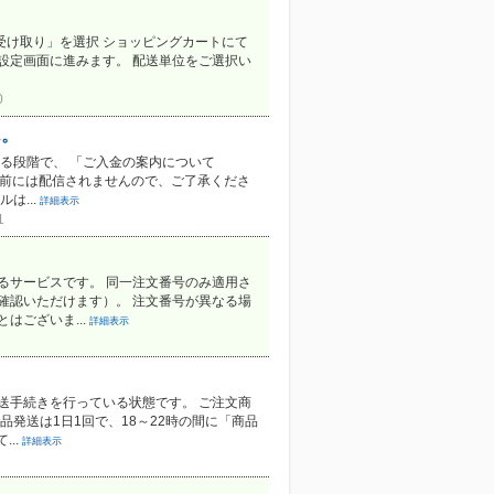
。
ン受け取り」を選択 ショッピングカートにて
設定画面に進みます。 配送単位をご選択い
0
ん。
る段階で、 「ご入金の案内について
荷前には配信されませんので、ご了承くださ
は...
詳細表示
1
るサービスです。 同一注文番号のみ適用さ
確認いただけます）。 注文番号が異なる場
はございま...
詳細表示
送手続きを行っている状態です。 ご注文商
発送は1日1回で、18～22時の間に「商品
..
詳細表示