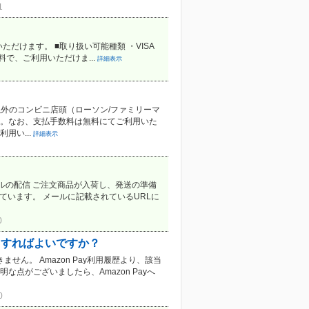
1
だけます。 ■取り扱い可能種類 ・VISA
料で、ご利用いただけま...
詳細表示
外のコンビニ店頭（ローソン/ファミリーマ
す。なお、支払手数料は無料にてご利用いた
用い...
詳細表示
ールの配信 ご注文商品が入荷し、発送の準備
ています。 メールに記載されているURLに
0
どうすればよいですか？
せん。 Amazon Pay利用履歴より、該当
点がございましたら、Amazon Payへ
0