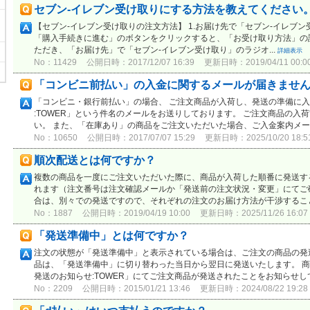
セブン-イレブン受け取りにする方法を教えてください
【セブン-イレブン受け取りの注文方法】 1.お届け先で「セブン-イレブ
「購入手続きに進む」のボタンをクリックすると、「お受け取り方法」の
ただき、「お届け先」で「セブン-イレブン受け取り」のラジオ...
詳細表示
No：11429
公開日時：2017/12/07 16:39
更新日時：2019/04/11 00:0
「コンビニ前払い」の入金に関するメールが届きませ
「コンビニ・銀行前払い」の場合、 ご注文商品が入荷し、発送の準備に入
:TOWER」という件名のメールをお送りしております。 ご注文商品の入
い。 また、「在庫あり」の商品をご注文いただいた場合、ご入金案内メール
No：10650
公開日時：2017/07/07 15:29
更新日時：2025/10/20 18:5
順次配送とは何ですか？
複数の商品を一度にご注文いただいた際に、商品が入荷した順番に発送す
れます（注文番号は注文確認メールか「発送前の注文状況・変更」にてご
合は、別々での発送ですので、それぞれの注文のお届け方法が干渉すること
No：1887
公開日時：2019/04/19 10:00
更新日時：2025/11/26 16:07
「発送準備中」とは何ですか？
注文の状態が「発送準備中」と表示されている場合は、ご注文の商品の発
品は、「発送準備中」に切り替わった当日から翌日に発送いたします。 商品
発送のお知らせ:TOWER」にてご注文商品が発送されたことをお知らせして.
No：2209
公開日時：2015/01/21 13:46
更新日時：2024/08/22 19:28