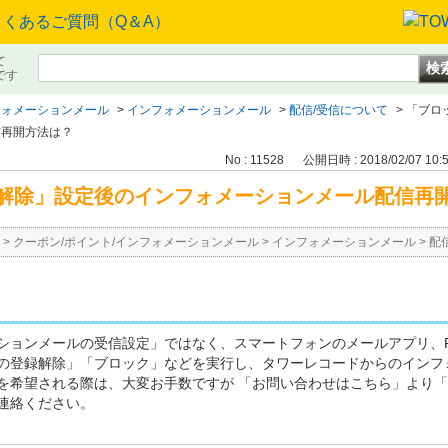
て
です
フォメーションメール
>
インフォメーションメール
>
配信/受信について
>
「ブロ
信再開方法は？
No : 11528
公開日時 : 2018/02/07 10:
解除」設定後のインフォメーションメール配信再
>
クーポン/ポイント/インフォメーションメール
>
インフォメーションメール
>
配
ションメールの受信設定」ではなく、スマートフォンのメールアプリ、P
の登録解除」「ブロック」などを実行し、タワーレコードからのインフ
を希望される際は、大変お手数ですが 「お問い合わせはこちら」より
連絡ください。