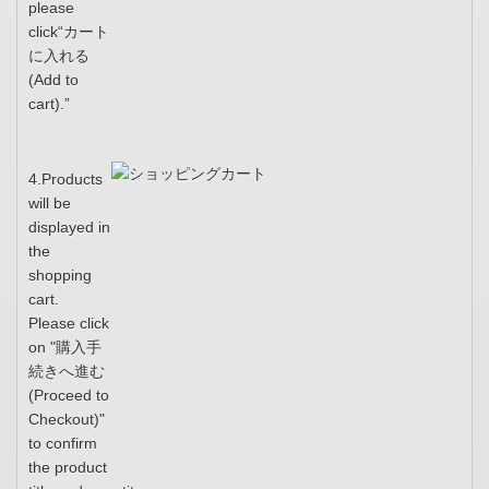
please
click“カート
に入れる
(Add to
cart).”
4.Products
will be
displayed in
the
shopping
cart.
Please click
on "購入手
続きへ進む
(Proceed to
Checkout)"
to confirm
the product