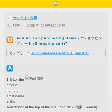
カテゴリー表示
No : 1386
公開日時 : 2014/11/20 15:10
Adding and purchasing items - “ショッピン
グカート (Shopping cart)”
カテゴリー：
To an overseas visitor（English）
1.Enter the
product
name or
artist name
in the
search box at the top of the site, then click “検索 (Search).”