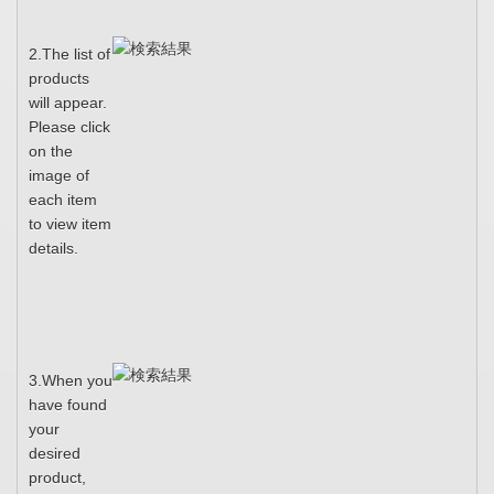
2.The list of
products
will appear.
Please click
on the
image of
each item
to view item
details.
3.When you
have found
your
desired
product,