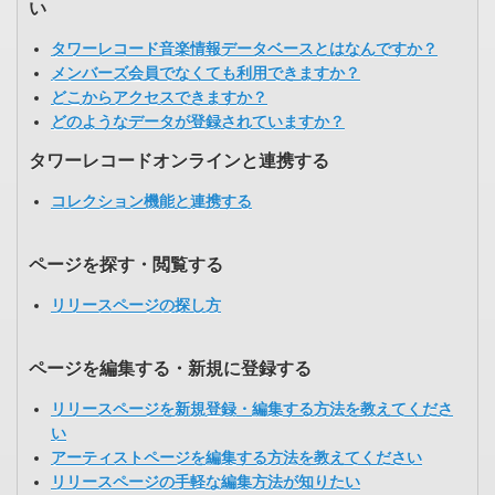
い
タワーレコード音楽情報データベースとはなんですか？
メンバーズ会員でなくても利用できますか？
どこからアクセスできますか？
どのようなデータが登録されていますか？
タワーレコードオンラインと連携する
コレクション機能と連携する
ページを探す・閲覧する
リリースページの探し方
ページを編集する・新規に登録する
リリースページを新規登録・編集する方法を教えてくださ
い
アーティストページを編集する方法を教えてください
リリースページの手軽な編集方法が知りたい