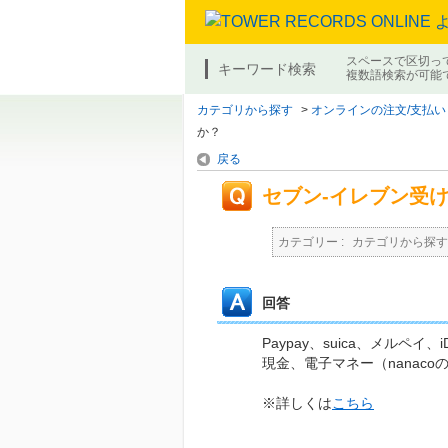
スペースで区切っ
キーワード検索
複数語検索が可能
カテゴリから探す
>
オンラインの注文/支払い
か？
戻る
セブン-イレブン受
カテゴリー :
カテゴリから探す
回答
Paypay、suica、メル
現金、電子マネー（nanac
※詳しくは
こちら