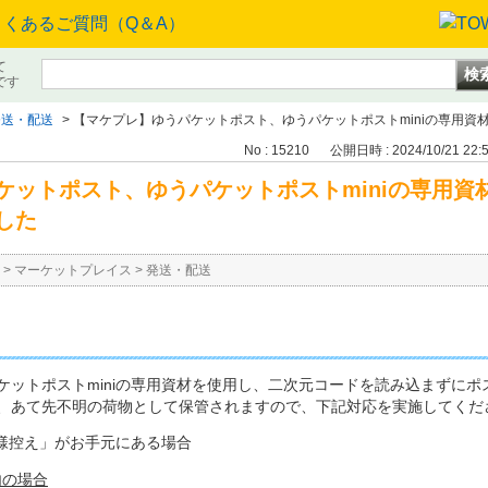
て
です
発送・配送
>
【マケプレ】ゆうパケットポスト、ゆうパケットポストminiの専用資材の
No : 15210
公開日時 : 2024/10/21 22:
ケットポスト、ゆうパケットポストminiの専用資
した
>
マーケットプレイス
>
発送・配送
ケットポストminiの専用資材を使用し、二次元コードを読み込まずに
、あて先不明の荷物として保管されますので、下記対応を実施してくだ
様控え」がお手元にある場合
内の場合