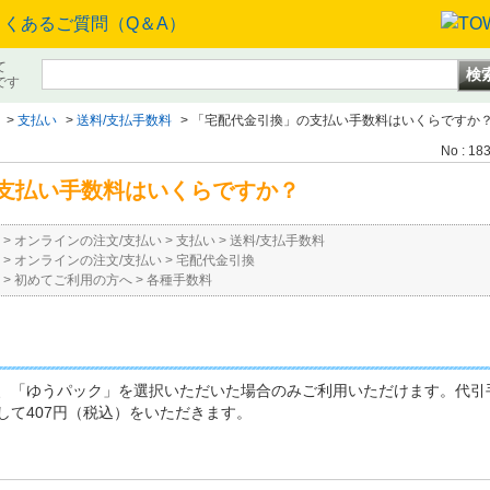
て
です
>
支払い
>
送料/支払手数料
>
「宅配代金引換」の支払い手数料はいくらですか
No : 18
支払い手数料はいくらですか？
>
オンラインの注文/支払い
>
支払い
>
送料/支払手数料
>
オンラインの注文/支払い
>
宅配代金引換
>
初めてご利用の方へ
>
各種手数料
、「ゆうパック」を選択いただいた場合のみご利用いただけます。代引
して407円（税込）をいただきます。