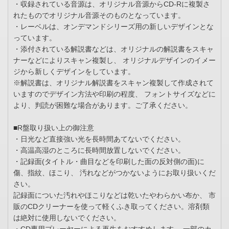
・収録されている音源は、オリジナル音源からCD-Rに複製さ
れたものでオリジナル音源そのものとなっています。
・レーベルは、オンデマンドシリーズ用の新しいデザインとな
っています。
・添付されている解説書などは、オリジナルの解説書をスキャ
ナーなどによりスキャン複製し、 オリジナルデザインのイメー
ジから新しくデザインをしています。
※解説書は、オリジナル解説書をスキャン複製して作成されて
いますのでデザイン方法や印刷の程度、 フォントサイズなどに
より、判読が困難な場合があります。ご了承ください。
■R盤取り扱い上の御注意
・日光など直接強い光を長時間あてないでください。
・高温高湿のところに長時間放置しないでください。
・記録面(タイトル・曲目などを印刷した面の反対側の面)に
傷、指紋、ほこり、 汚れなどがつかないようにお取り扱いくだ
さい。
記録面についた汚れやほこりなどは乾いたやわらかい布か、 市
販のCDクリーナーを使って軽くふき取ってください。溶剤類
は絶対に使用しないでください。