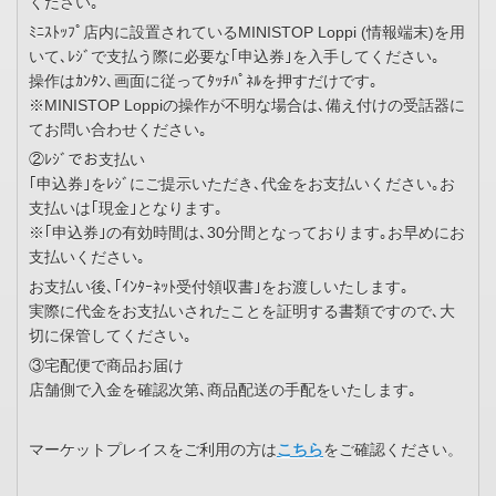
ください｡
ﾐﾆｽﾄｯﾌﾟ店内に設置されているMINISTOP Loppi (情報端末)を用
いて､ﾚｼﾞで支払う際に必要な｢申込券｣を入手してください｡
操作はｶﾝﾀﾝ､画面に従ってﾀｯﾁﾊﾟﾈﾙを押すだけです｡
※MINISTOP Loppiの操作が不明な場合は､備え付けの受話器に
てお問い合わせください｡
②ﾚｼﾞでお支払い
｢申込券｣をﾚｼﾞにご提示いただき､代金をお支払いください｡お
支払いは｢現金｣となります｡
※｢申込券｣の有効時間は､30分間となっております｡お早めにお
支払いください｡
お支払い後､｢ｲﾝﾀｰﾈｯﾄ受付領収書｣をお渡しいたします｡
実際に代金をお支払いされたことを証明する書類ですので､大
切に保管してください｡
③宅配便で商品お届け
店舗側で入金を確認次第､商品配送の手配をいたします｡
マーケットプレイスをご利用の方は
こちら
をご確認ください。