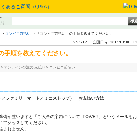
て
です
>
コンビニ前払い
>
「コンビニ前払い」の手順を教えてください。
No : 712
公開日時 : 2014/10/08 11:
の手順を教えてください。
>
オンラインの注文/支払い
>
コンビニ前払い
ン／ファミリーマート／ミニストップ）」お支払い方法
準備が整いますと「ご入金の案内について :TOWER」というメールを
Lにアクセスしてください。
信されません。