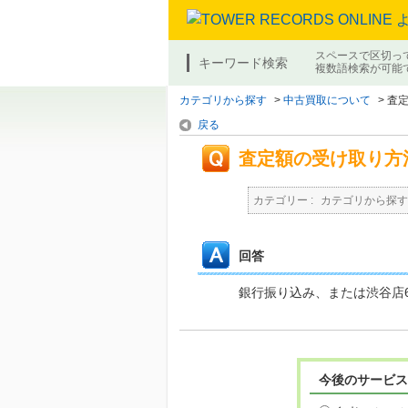
スペースで区切っ
キーワード検索
複数語検索が可能
カテゴリから探す
>
中古買取について
>
査
戻る
査定額の受け取り方
カテゴリー :
カテゴリから探す
回答
銀行振り込み、または渋谷店6Fの
今後のサービス