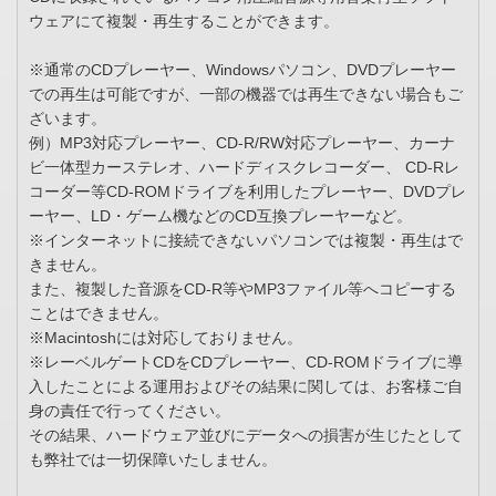
ウェアにて複製・再生することができます。
※通常のCDプレーヤー、Windowsパソコン、DVDプレーヤー
での再生は可能ですが、一部の機器では再生できない場合もご
ざいます。
例）MP3対応プレーヤー、CD-R/RW対応プレーヤー、カーナ
ビ一体型カーステレオ、ハードディスクレコーダー、 CD-Rレ
コーダー等CD-ROMドライブを利用したプレーヤー、DVDプレ
ーヤー、LD・ゲーム機などのCD互換プレーヤーなど。
※インターネットに接続できないパソコンでは複製・再生はで
きません。
また、複製した音源をCD-R等やMP3ファイル等へコピーする
ことはできません。
※Macintoshには対応しておりません。
※レーベルゲートCDをCDプレーヤー、CD-ROMドライブに導
入したことによる運用およびその結果に関しては、お客様ご自
身の責任で行ってください。
その結果、ハードウェア並びにデータへの損害が生じたとして
も弊社では一切保障いたしません。