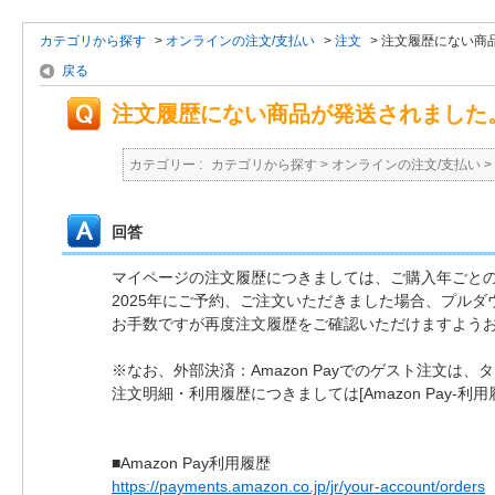
カテゴリから探す
>
オンラインの注文/支払い
>
注文
>
注文履歴にない商
戻る
注文履歴にない商品が発送されました
カテゴリー :
カテゴリから探す
>
オンラインの注文/支払い
>
回答
マイページの注文履歴につきましては、ご購入年ごと
2025年にご予約、ご注文いただきました場合、プルダ
お手数ですが再度注文履歴をご確認いただけますよう
※なお、外部決済：Amazon Payでのゲスト注文
注文明細・利用履歴につきましては[Amazon Pay-利
■Amazon Pay利用履歴
https://payments.amazon.co.jp/jr/your-account/orders