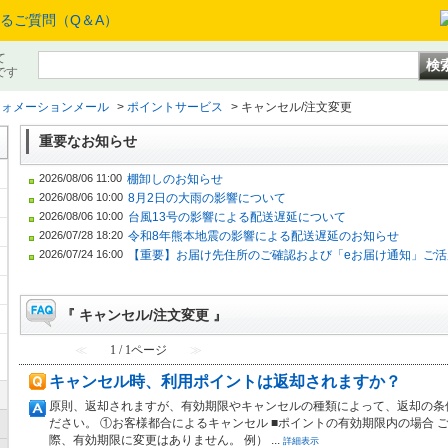
て
です
フォメーションメール
>
ポイントサービス
>
キャンセル/注文変更
重要なお知らせ
2026/08/06 11:00
棚卸しのお知らせ
2026/08/06 10:00
8月2日の大雨の影響について
2026/08/06 10:00
台風13号の影響による配送遅延について
2026/07/28 18:20
令和8年熊本地震の影響による配送遅延のお知らせ
2026/07/24 16:00
【重要】お届け先住所のご確認および「eお届け通知」ご活
『 キャンセル/注文変更 』
メ
≪
1 / 1ページ
≫
キャンセル時、利用ポイントは返却されますか？
原則、返却されますが、有効期限やキャンセルの種類によって、返却の条
ださい。 ①お客様都合によるキャンセル ■ポイントの有効期限内の場合
際、有効期限に変更はありません。 例） ...
詳細表示