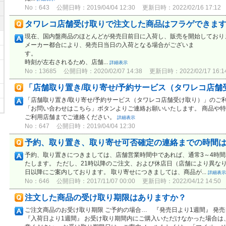
No：643
公開日時：2019/04/04 12:30
更新日時：2022/02/16 17:12
タワレコ店舗受け取りで注文した商品はフラゲできま
現在、国内盤商品のほとんどが発売日前日に入荷し、販売を開始しており
メーカー都合により、発売日当日の入荷となる場合がございま
す。 また、当日の交通事
時刻が左右されるため、店舗...
詳細表示
No：13685
公開日時：2020/02/07 14:38
更新日時：2022/02/17 16:1
「店舗取り置き/取り寄せ/予約サービス（タワレコ店舗受
「店舗取り置き/取り寄せ/予約サービス（タワレコ店舗受け取り）」のご
「お問い合わせはこちら」ボタンよりご連絡お願いいたします。 商品や
ご利用店舗までご連絡ください。
詳細表示
No：647
公開日時：2019/04/04 12:30
予約、取り置き、取り寄せ可否確定の連絡までの時間
予約、取り置きにつきましては、店舗営業時間中であれば、通常3～4時
たします。 ただし、21時以降のご注文、および休店日（店舗により異な
日以降にご案内しております。 取り寄せにつきましては、商品が...
詳細表示
No：646
公開日時：2017/11/07 00:00
更新日時：2022/04/12 14:50
注文した商品の受け取り期限はありますか？
ご注文商品のお受け取り期限 ご予約の場合… 『発売日より1週間』 発
『入荷日より1週間』 お受け取り期間内にご購入いただけなかった場合