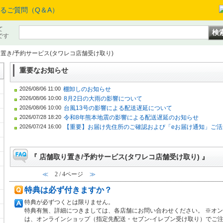
て
です
置き/予約サービス(タワレコ店舗受け取り)
重要なお知らせ
2026/08/06 11:00
棚卸しのお知らせ
2026/08/06 10:00
8月2日の大雨の影響について
2026/08/06 10:00
台風13号の影響による配送遅延について
2026/07/28 18:20
令和8年熊本地震の影響による配送遅延のお知らせ
2026/07/24 16:00
【重要】お届け先住所のご確認および「eお届け通知」ご活
『 店舗取り置き/予約サービス(タワレコ店舗受け取り) 』
メ
≪
2 / 4ページ
≫
特典は必ず付きますか？
特典が必ずつくとは
特典有無、詳細につきましては、各店舗にお問い合わせください。 ※オ
は、オンラインショップ（指定先配送・セブン-イレブン受け取り）でご注文