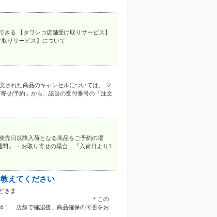
できる 【タワレコ店舗受け取りサービス】
け取りサービス】について
注文された商品のキャンセルについては、 マ
り寄せ/予約」から、該当の受付番号の「注文
・発売日以降入荷となる商品をご予約の場
週間』 ・お取り寄せの場合…『入荷日より1
を教えてください
どきま
＊この
置き］…店舗で確認後、商品確保の可否をお