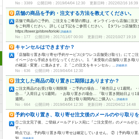
No：3389
公開日時：2019/04/04 12:30
更新日時：2022/02/16 16:39
店舗の商品を予約・注文する方法を教えてください。
店舗で商品のご予約、ご注文をご希望の際は、オンラインから店舗に注文
をご利用ください。 詳しくは下記をご参照ください。 【タワレコ店舗受
https://tower.jp/store/torioki
詳細表示
No：177
公開日時：2017/11/07 00:00
更新日時：2022/10/27 19:19
キャンセルはできますか？
「店舗取り置き/取り寄せ/予約サービス(タワレコ店舗受け取り)」にてご
イページから手続きを行なってください。 1.「未受取の店舗取り置き/取
の確認・変更」に進みます。 2.「この注文をキャンセル」...
詳細表示
No：636
公開日時：2019/04/04 12:30
注文した商品の取り置きに期限はありますか？
ご注文商品のお受け取り期限限 ・ご予約の場合…『発売日より1週間』 
合…『入荷日より1週間』 ・お取り置きの場合… 『取り置き開始日より1
週間』 お受け取り期間内にご購入い...
詳細表示
No：664
公開日時：2019/04/04 12:30
更新日時：2022/04/12 14:48
予約や取り置き、取り寄せ注文後のメールのやり取り
①ご注文完了後、ご登録メールアドレス宛に『ご注文受付』のメールがと
す。 
時点では、予約/取り置き/取り寄せは確定していません。 ②［予約/取り
知...
詳細表示