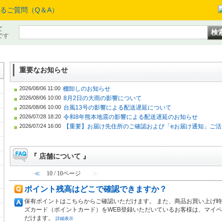
て
です
重要なお知らせ
2026/08/06 11:00
棚卸しのお知らせ
2026/08/06 10:00
8月2日の大雨の影響について
2026/08/06 10:00
台風13号の影響による配送遅延について
2026/07/28 18:20
令和8年熊本地震の影響による配送遅延のお知らせ
2026/07/24 16:00
【重要】お届け先住所のご確認および「eお届け通知」ご活
『 店舗について 』
メ
≪
10 / 10ページ
≫
ポイント残高はどこで確認できますか？
保有ポイントはこちらからご確認いただけます。 また、商品お買い上げ時
ズカード（ポイントカード）をWEB登録いただいているお客様は、マイ
だけます。
詳細表示