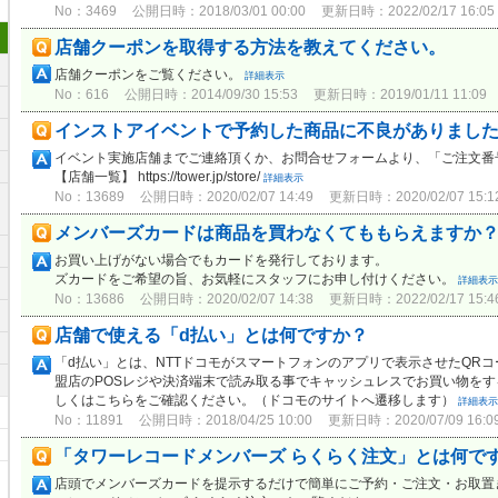
No：3469
公開日時：2018/03/01 00:00
更新日時：2022/02/17 16:05
店舗クーポンを取得する方法を教えてください。
店舗クーポンをご覧ください。
詳細表示
No：616
公開日時：2014/09/30 15:53
更新日時：2019/01/11 11:09
インストアイベントで予約した商品に不良がありまし
イベント実施店舗までご連絡頂くか、お問合せフォームより、「ご注文番
【店舗一覧】 https://tower.jp/store/
詳細表示
No：13689
公開日時：2020/02/07 14:49
更新日時：2020/02/07 15:1
メンバーズカードは商品を買わなくてももらえますか
お買い上げがない場合でもカードを発行し
ズカードをご希望の旨、お気軽にスタッフにお申し付けください。
詳細表示
No：13686
公開日時：2020/02/07 14:38
更新日時：2022/02/17 15:4
店舗で使える「d払い」とは何ですか？
「d払い」とは、NTTドコモがスマートフォンのアプリで表示させたQR
盟店のPOSレジや決済端末で読み取る事でキャッシュレスでお買い物をす
しくはこちらをご確認ください。（ドコモのサイトへ遷移します）
詳細表示
No：11891
公開日時：2018/04/25 10:00
更新日時：2020/07/09 16:0
「タワーレコードメンバーズ らくらく注文」とは何で
店頭でメンバーズカードを提示するだけで簡単にご予約・ご注文・お取置