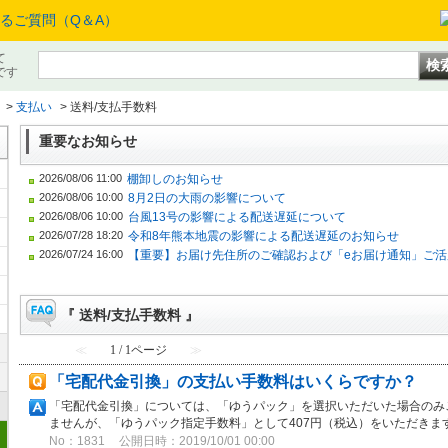
て
です
>
支払い
>
送料/支払手数料
重要なお知らせ
2026/08/06 11:00
棚卸しのお知らせ
2026/08/06 10:00
8月2日の大雨の影響について
2026/08/06 10:00
台風13号の影響による配送遅延について
2026/07/28 18:20
令和8年熊本地震の影響による配送遅延のお知らせ
2026/07/24 16:00
【重要】お届け先住所のご確認および「eお届け通知」ご活
『 送料/支払手数料 』
≪
1 / 1ページ
≫
「宅配代金引換」の支払い手数料はいくらですか？
「宅配代金引換」については、「ゆうパック」を選択いただいた場合のみ
ませんが、「ゆうパック指定手数料」として407円（税込）をいただきま
No：1831
公開日時：2019/10/01 00:00