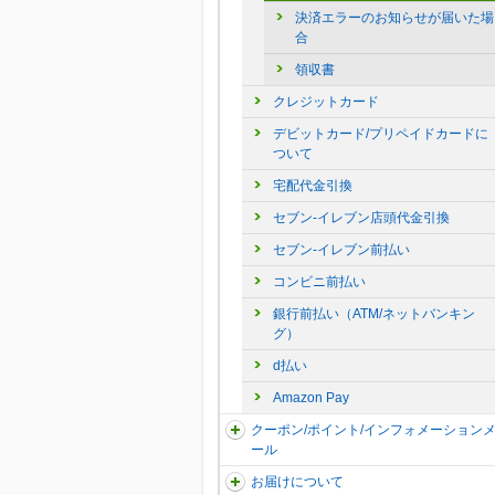
決済エラーのお知らせが届いた場
合
領収書
クレジットカード
デビットカード/プリペイドカードに
ついて
宅配代金引換
セブン-イレブン店頭代金引換
セブン-イレブン前払い
コンビニ前払い
銀行前払い（ATM/ネットバンキン
グ）
d払い
Amazon Pay
クーポン/ポイント/インフォメーション
ール
お届けについて