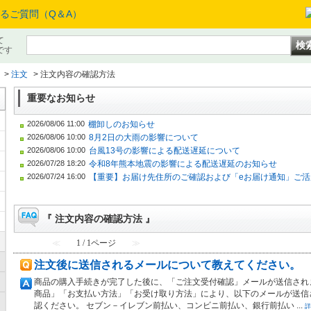
て
です
>
注文
>
注文内容の確認方法
重要なお知らせ
2026/08/06 11:00
棚卸しのお知らせ
2026/08/06 10:00
8月2日の大雨の影響について
2026/08/06 10:00
台風13号の影響による配送遅延について
2026/07/28 18:20
令和8年熊本地震の影響による配送遅延のお知らせ
2026/07/24 16:00
【重要】お届け先住所のご確認および「eお届け通知」ご活
『 注文内容の確認方法 』
≪
1 / 1ページ
≫
注文後に送信されるメールについて教えてください。
商品の購入手続きが完了した後に、「ご注文受付確認」メールが送信され
商品」「お支払い方法」「お受け取り方法」により、以下のメールが送信
認ください。 セブン－イレブン前払い、コンビニ前払い、銀行前払い ...
詳