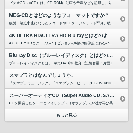
ビデオCD（VCD）は、CD-ROMに動画や音声などを記録し、対応機器で再生するための規格です...
MEG-CDとはどのようなフォーマットですか？
廃盤・製造中止になったレコードやCDを、ジャケット写真、歌詞掲載など、当時のデザインをできる限...
4K ULTRA HD/ULTRA HD Blu-rayとはどのようなフォ...
4K ULTRA HDとは、フルハイビジョンの4倍の解像度である4K（3840×2160画素）...
Blu-ray Disc（ブルーレイディスク）とはどのようなフォーマットですか？
ブルーレイディスクとは、1枚でDVD約6枚分（記憶容量：片面1層25GB、片面2層50GB）の...
スマプラとはなんでしょうか。
「スマプラミュージック」「スマプラムービー」はCD/DVD/Blu-rayに収録されたコン...
スーパーオーディオCD（Super Audio CD, SACD）/ SA...
CDを開発したソニーとフィリップス（オランダ）の2社が再び共同で開発した音楽フォーマット。 ...
もっと見る