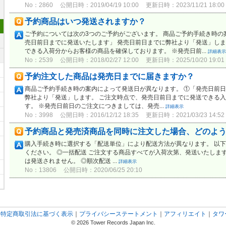
No：2860
公開日時：2019/04/19 10:00
更新日時：2023/11/21 18:00
予約商品はいつ発送されますか？
ご予約については次の3つのご予約がございます。 商品ご予約手続き時の
売日前日までに発送いたします」 発売日前日までに弊社より「発送」しま
できる入荷分からお客様の商品を確保しております。 ※発売日前...
詳細表示
No：2539
公開日時：2018/02/27 12:00
更新日時：2025/10/20 19:01
予約注文した商品は発売日までに届きますか？
商品ご予約手続き時の案内によって発送日が異なります。 ①「発売日前日
弊社より「発送」します。 ご注文時点で、発売日前日までに発送できる
す。 ※発売日前日のご注文につきましては、発売...
詳細表示
No：3998
公開日時：2016/12/12 18:35
更新日時：2021/03/23 14:52
予約商品と発売済商品を同時に注文した場合、どのよ
購入手続き時に選択する「配送単位」により配送方法が異なります。 以
ください。 ◎一括配送 ご注文する商品すべてが入荷次第、発送いたしま
は発送されません。 ◎順次配送 ...
詳細表示
No：13806
公開日時：2020/06/25 20:10
｜
特定商取引法に基づく表示
｜
プライバシーステートメント
｜
アフィリエイト
｜
タワ
© 2026 Tower Records Japan Inc.