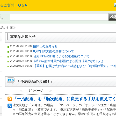
て
です
商品のお届け
重要なお知らせ
2026/08/06 11:00
棚卸しのお知らせ
2026/08/06 10:00
8月2日の大雨の影響について
2026/08/06 10:00
台風13号の影響による配送遅延について
2026/07/28 18:20
令和8年熊本地震の影響による配送遅延のお知らせ
2026/07/24 16:00
【重要】お届け先住所のご確認および「eお届け通知」ご活
『 予約商品のお届け 』
メ
≪
1 / 1ページ
≫
「一括配送」を「順次配送」に変更する手順を教えて
注文状態が「未発送」の場合、 「マイページ」の「オンライン注文／店
ら「順次配送」へ変更できます。 ※注文状態が「発送準備中」や「配送
送の詳細設定の変更は承ることができません。早めに変更のお手続きをお願